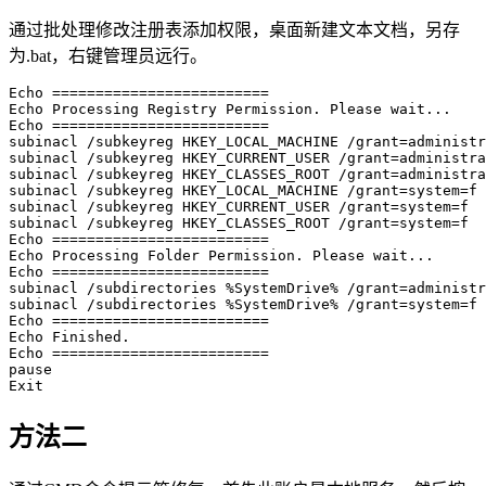
通过批处理修改注册表添加权限，桌面新建文本文档，另存
为.bat，右键管理员远行。
Echo =========================

Echo Processing Registry Permission. Please wait...

Echo =========================

subinacl /subkeyreg HKEY_LOCAL_MACHINE /grant=administr
subinacl /subkeyreg HKEY_CURRENT_USER /grant=administra
subinacl /subkeyreg HKEY_CLASSES_ROOT /grant=administra
subinacl /subkeyreg HKEY_LOCAL_MACHINE /grant=system=f

subinacl /subkeyreg HKEY_CURRENT_USER /grant=system=f

subinacl /subkeyreg HKEY_CLASSES_ROOT /grant=system=f

Echo =========================

Echo Processing Folder Permission. Please wait...

Echo =========================

subinacl /subdirectories %SystemDrive% /grant=administr
subinacl /subdirectories %SystemDrive% /grant=system=f

Echo =========================

Echo Finished.

Echo =========================

pause

Exit
方法二