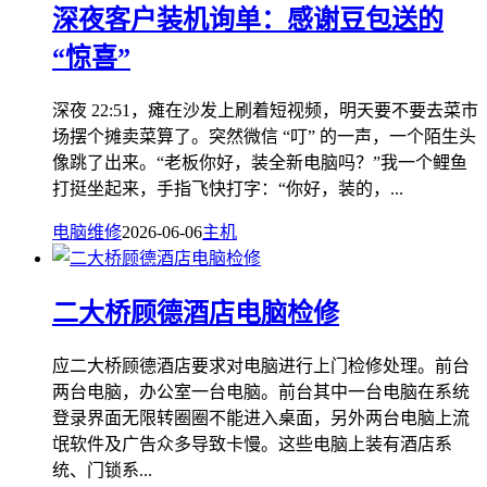
深夜客户装机询单：感谢豆包送的
“惊喜”
深夜 22:51，瘫在沙发上刷着短视频，明天要不要去菜市
场摆个摊卖菜算了。突然微信 “叮” 的一声，一个陌生头
像跳了出来。“老板你好，装全新电脑吗？”我一个鲤鱼
打挺坐起来，手指飞快打字：“你好，装的，...
电脑维修
2026-06-06
主机
二大桥顾德酒店电脑检修
应二大桥顾德酒店要求对电脑进行上门检修处理。前台
两台电脑，办公室一台电脑。前台其中一台电脑在系统
登录界面无限转圈圈不能进入桌面，另外两台电脑上流
氓软件及广告众多导致卡慢。这些电脑上装有酒店系
统、门锁系...