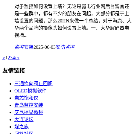
对于监控如何设置上墙？无论是弱电行业网后台留言还
是一些群中，都有不少的朋友在问起，大部分都是于上
墙设置的问题，那么20HN来做一个总结，对于海康、大
华两个品牌的摄像头如何设置上墙。一、大华解码器电
视墙...
监控安装
2025-06-03
安防监控
‹‹
1
2
3
4
›
››
友情链接
三通换向阀止回阀
OLED模拟软件
岩芯饱和仪
青岛监控安装
艾尼提显微镜
大连论坛
媒之族
问答社区