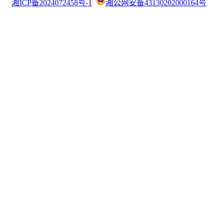
湘ICP备2024072458号-1
湘公网安备43130202000164号