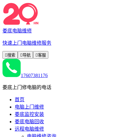
娄底电脑维修
快速上门电脑维修服务

搜索

导航

客服
17607381176
娄底上门修电脑的电话
首页
电脑上门维修
娄底监控安装
娄底电脑回收
远程电脑维修
电脑维修咨询