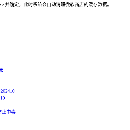
t.exe 并确定，此时系统会自动清理微软商店的缓存数据。
标
02410
10
防止中毒