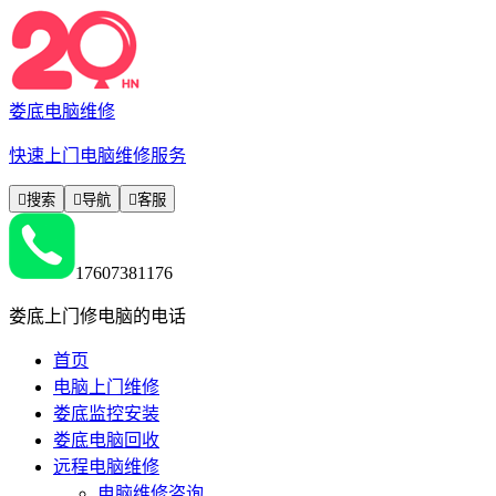
娄底电脑维修
快速上门电脑维修服务

搜索

导航

客服
17607381176
娄底上门修电脑的电话
首页
电脑上门维修
娄底监控安装
娄底电脑回收
远程电脑维修
电脑维修咨询