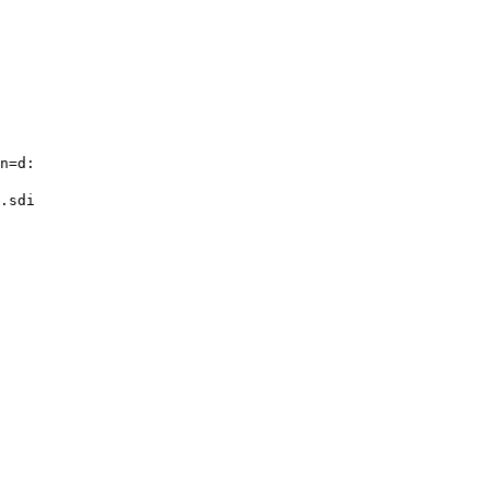
n=d:

.sdi
