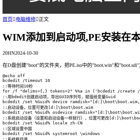
首页

电脑维修

正文
WIM添加到启动项,PE安装在
20HN
2024-10-30
在D盘创建"boot"的文件夹，把PE.iso中的"boot.win"和"bo
@echo off

bcdedit /timeout 10

::等待时间10秒

for /f "delims={,} tokens=2" %%a in ('bcdedit /create /
::用bdedit创建启动项，导出GUID序列号，赋值给变量Guid

bcdedit /set %Guid% device ramdisk="[d:]\boot\boot.wim,
::启动设备，位置可更改[d:]\boot\boot.wim

bcdedit /set %Guid% osdevice ramdisk="[d:]\boot\boot.wi
::系统启动设备（设置和启动设备一样就行），位置可更改[d:]\boot\boot
bcdedit /set %Guid% locale zh-CN

::区域设置中国

bcdedit /set %Guid% systemroot \windows

::系统根目录
