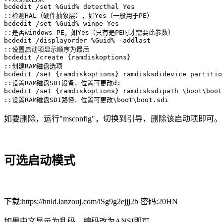
bcdedit /set %Guid% detecthal Yes

::检测HAL（硬件抽象层），如Yes（一般用于PE）

bcdedit /set %Guid% winpe Yes

::是否windows PE，如Yes（只有是PE时才需要此参数）

bcdedit /displayorder %Guid% -addlast

::设置启动项显示顺序为最后

bcdedit /create {ramdiskoptions}

::创建RAM磁盘选项

bcdedit /set {ramdiskoptions} ramdisksdidevice partitio
::设置RAM磁盘SDI设备，位置可更改d:

bcdedit /set {ramdiskoptions} ramdisksdipath \boot\boot
::设置RAM磁盘SDI路径，位置可更改\boot\boot.sdi
如要删除，运行"msconfig"，切换到引导，删除该启动项即可。
可选启动模式
下载:https://hnld.lanzouj.com/iSg9g2ejjj2b 密码:20HN
如果中文显示为乱码，编码改为ANSI即可。