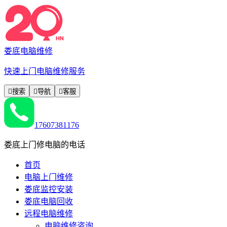
娄底电脑维修
快速上门电脑维修服务

搜索

导航

客服
17607381176
娄底上门修电脑的电话
首页
电脑上门维修
娄底监控安装
娄底电脑回收
远程电脑维修
电脑维修咨询