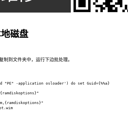
本地磁盘
ot.sdi"复制到文件夹中，运行下边批处理。
d "PE" -application osloader') do set Guid={%%a}

{ramdiskoptions}"

m,{ramdiskoptions}"

.wim
