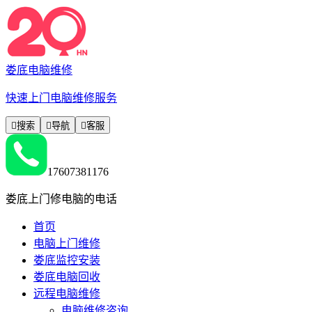
娄底电脑维修
快速上门电脑维修服务

搜索

导航

客服
17607381176
娄底上门修电脑的电话
首页
电脑上门维修
娄底监控安装
娄底电脑回收
远程电脑维修
电脑维修咨询