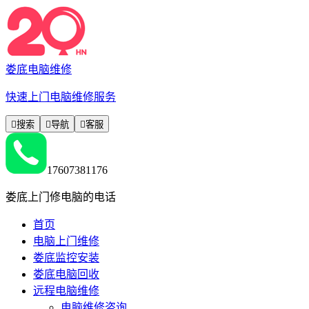
娄底电脑维修
快速上门电脑维修服务

搜索

导航

客服
17607381176
娄底上门修电脑的电话
首页
电脑上门维修
娄底监控安装
娄底电脑回收
远程电脑维修
电脑维修咨询