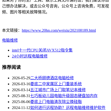
如果对于你的生产工具、娱乐工具无所谓的话，我们建议你自
己想办法解决，或去公众号咨询，公众号上咨询免费，可发视
频、图片等相关故障情况。
本文链接：
https://www.20hn.com/weixiu/202108189.html
电脑维修
intel十一代CPU关闭AVX512指令集
24小时远程电脑维修
推荐阅读
2026-05-29
二大桥顾德酒店电脑检修
2026-03-16
娄底二中家属区上门重装系统
2026-03-14
五江城市广场上门取笔记本维修
2025-08-31
七巧板幼儿园电脑升级固态硬盘加内存
2025-06-06
娄底上门电脑清灰除尘换硅脂
2024-11-12
如何进行远程协助？远程电脑维修维护软件