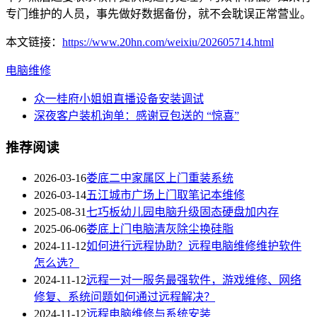
专门维护的人员，事先做好数据备份，就不会耽误正常营业。
本文链接：
https://www.20hn.com/weixiu/202605714.html
电脑维修
众一桂府小姐姐直播设备安装调试
深夜客户装机询单：感谢豆包送的 “惊喜”
推荐阅读
2026-03-16
娄底二中家属区上门重装系统
2026-03-14
五江城市广场上门取笔记本维修
2025-08-31
七巧板幼儿园电脑升级固态硬盘加内存
2025-06-06
娄底上门电脑清灰除尘换硅脂
2024-11-12
如何进行远程协助？远程电脑维修维护软件
怎么选？
2024-11-12
远程一对一服务最强软件，游戏维修、网络
修复、系统问题如何通过远程解决？
2024-11-12
远程电脑维修与系统安装