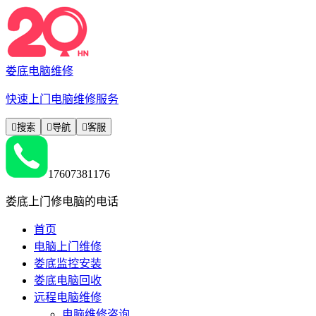
娄底电脑维修
快速上门电脑维修服务

搜索

导航

客服
17607381176
娄底上门修电脑的电话
首页
电脑上门维修
娄底监控安装
娄底电脑回收
远程电脑维修
电脑维修咨询