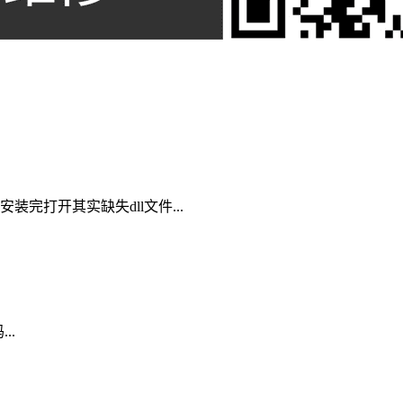
完打开其实缺失dll文件...
..