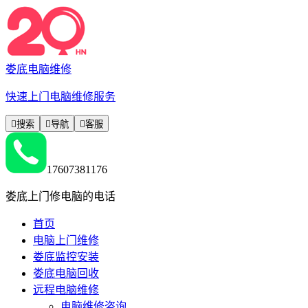
娄底电脑维修
快速上门电脑维修服务

搜索

导航

客服
17607381176
娄底上门修电脑的电话
首页
电脑上门维修
娄底监控安装
娄底电脑回收
远程电脑维修
电脑维修咨询