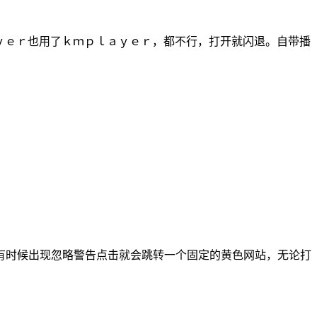
ａｙｅｒ也用了ｋｍｐｌａｙｅｒ，都不行，打开就闪退。自带播
接）有时候出现忽略警告点击就会跳转一个固定的黄色网站，无论打