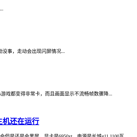
.
走动没事，走动会出现闪屏情况...
游戏都变得非常卡，而且画面显示不流畅帧数骤降...
主机还在运行
是会黑屏，显卡是6950xt，电源是长城g11 1100瓦...