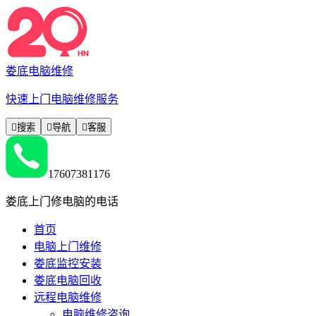
娄底电脑维修
快速上门电脑维修服务

搜索

导航

客服
17607381176
娄底上门修电脑的电话
首页
电脑上门维修
娄底监控安装
娄底电脑回收
远程电脑维修
电脑维修咨询