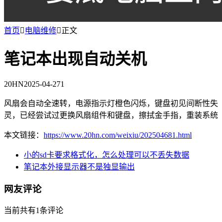
首页

电脑维修

正文
笔记本出现自动关机
20HN
2025-04-27
1
风扇会自动全速转，电源指示灯橙色闪烁，键盘初见间断性失
灵，已经尝试过更换风扇组件和键盘，擦拭金手指，重装系统
本文链接：
https://www.20hn.com/weixiu/202504681.html
小的sd卡要求格式化，怎么处理可以不丢失数据
笔记本外接显示器不是独显输出
网友评论
当前共有1条评论