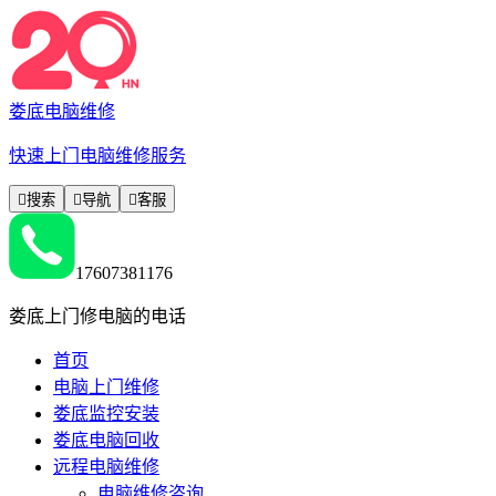
娄底电脑维修
快速上门电脑维修服务

搜索

导航

客服
17607381176
娄底上门修电脑的电话
首页
电脑上门维修
娄底监控安装
娄底电脑回收
远程电脑维修
电脑维修咨询