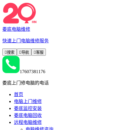
娄底电脑维修
快速上门电脑维修服务

搜索

导航

客服
17607381176
娄底上门修电脑的电话
首页
电脑上门维修
娄底监控安装
娄底电脑回收
远程电脑维修
电脑维修咨询